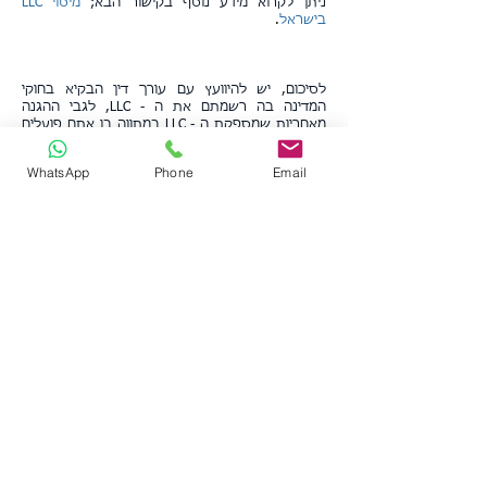
ניתן לקרוא מידע נוסף בקישור הבא;
מיסוי LLC
בישראל
.
לסיכום, יש להיוועץ עם עורך דין הבקיא בחוקי
המדינה בה רשמתם את ה - LLC, לגבי ההגנה
מאחריות שמספקת ה - LLC במתווה בו אתם פועלים
באמצעותה.
ללא קשר ליתרונות או חסרונות המיסוי האמריקאי,
WhatsApp
Phone
Email
LLCs ככל הנראה ימשיכו להוות בחירה דומיננטית
מאוד בקרב משקיעי נדל"ן בארה"ב.
למרות היותן ישויות שקופות בארה"ב, רצוי לשקול
היטב את היתרונות והחסרות בטרם מקימים אותן.