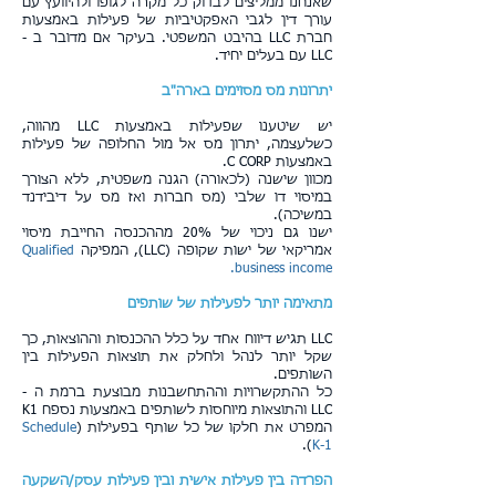
שאנחנו ממליצים לבדוק כל מקרה לגופו ולהיוועץ עם
עורך דין לגבי האפקטיביות של פעילות באמצעות
חברת LLC בהיבט המשפטי. בעיקר אם מדובר ב -
LLC עם בעלים יחיד.
יתרונות מס מסוימים בארה"ב
יש שיטענו שפעילות באמצעות LLC מהווה,
כשלעצמה, יתרון מס אל מול החלופה של פעילות
באמצעות C CORP.
מכוון שישנה (לכאורה) הגנה משפטית, ללא הצורך
במיסוי דו שלבי (מס חברות ואז מס על דיבידנד
במשיכה).
ישנו גם ניכוי של 20% מההכנסה החייבת מיסוי
אמריקאי של ישות שקופה (LLC), המפיקה
Qualified
business income.
מתאימה יותר לפעילות של שותפים
LLC תגיש דיווח אחד על כלל ההכנסות וההוצאות, כך
שקל יותר לנהל ולחלק את תוצאות הפעילות בין
השותפים.
כל ההתקשרויות וההתחשבנות מבוצעת ברמת ה -
LLC והתוצאות מיוחסות לשותפים באמצעות נספח K1
המפרט את חלקו של כל שותף בפעילות (
Schedule
).
K-1
הפרדה בין פעילות אישית ובין פעילות עסק/השקעה