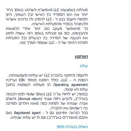
פעילות באמצעות LLC מאפשרת לשרטט באופן ברור
יותר את הקו המפריד בין האישי ובין העסקי, ניתן
לפתוח חשבון בנק ל - LLC להפיק לה כרטיס אשראי
ולהתנהל בנפרד מהפעילות האישית.
כך מתאפשר מעקב טוב יותר אחרי ההוצאות
וההכנסות, כמו גם פעילות באופן הזה עשויה לחזק
את הטענה של הפרדה בין הבעלים ובין הפעילות
למרות היותה של ה - LLC שקופה לצורך מס.
חסרונות
עלות
להקמה והחזקה בחברת LLC יש עלויות משמעותיות.
הקמת ה - LLC, כולל הפקת מספר EIN ועריכת
Operating agreement הן פעולות הטומנות בחובן
עלות לא קטנה.
בנוסף; יש לדווח על ה LLC באופן שוטף למס הכנסה
בארה"ב, להגיש דיווח שנתי (Annual return) ולשלם
אגרה שנתית של לפחות כמה מאות דולרים למדינה
בה רשמתם את החברה.
ככל הנראה תזדקקו גם ל - Registered agent (אם
אינכם מתגוררים בארה"ב) וגם לו יש עלות שנתית.
קשיים בקבלת מימון