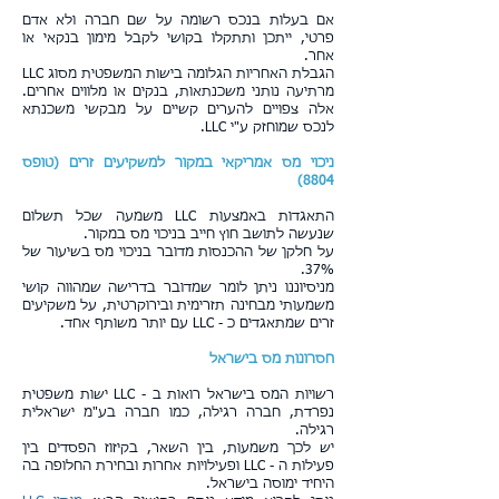
אם בעלות בנכס רשומה על שם חברה ולא אדם
פרטי, ייתכן ותתקלו בקושי לקבל מימון בנקאי או
אחר.
הגבלת האחריות הגלומה בישות המשפטית מסוג LLC
מרתיעה נותני משכנתאות, בנקים או מלווים אחרים.
אלה צפויים להערים קשיים על מבקשי משכנתא
לנכס שמוחזק ע"י LLC.
ניכוי מס אמריקאי במקור למשקיעים זרים (טופס
8804)
התאגדות באמצעות LLC משמעה שכל תשלום
שנעשה לתושב חוץ חייב בניכוי מס במקור.
על חלקן של ההכנסות מדובר בניכוי מס בשיעור של
37%.
מניסיוננו ניתן לומר שמדובר בדרישה שמהווה קושי
משמעותי מבחינה תזרימית ובירוקרטית, על משקיעים
זרים שמתאגדים כ - LLC עם יותר משותף אחד.
חסרונות מס בישראל
רשויות המס בישראל רואות ב - LLC ישות משפטית
נפרדת, חברה רגילה, כמו חברה בע"מ ישראלית
רגילה.
יש לכך משמעות, בין השאר, בקיזוז הפסדים בין
פעילות ה - LLC ופעילויות אחרות ובחירת החלופה בה
היחיד ימוסה בישראל.