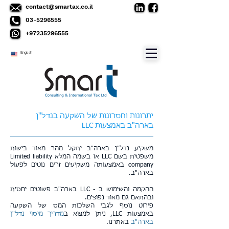
contact@smartax.co.il
03-5296555
+97235296555
English
יתרונות וחסרונות של השקעה בנדל"ן
בארה"ב באמצעות LLC
משקיע נדל"ן בארה"ב יתקל מהר מאוד בישות
משפטית בשם LLC או בשמה המלא Limited liability
company באמצעותה משקיעים זרים נוטים לפעול
בארה"ב.
ההקמה והשימוש ב - LLC בארה"ב פשוטים יחסית
ובהתאם גם מאוד נפוצים.
פירוט נוסף לגבי השלכות המס של השקעה
באמצעות LLC, ניתן למצוא ב
מדריך מיסוי נדל"ן
בארה"ב
באתרנו.