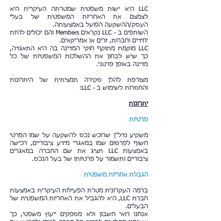
LLC היא ישות משפטית שמטרתה העיקרית היא
לצמצם את האחריות המשפטית של בעלי
העסק/ההשקעה הפועל באמצעותה.
השותפים ב - LLC נקראים Members והם יכולים להיות
יחידים וחברות, זרים או אמריקאים.
LLC מוקמת מתוקף חוקי המדינה בה היא התאגדה,
כך שיש לבחון את ההשלכות המשפטיות של כל
מדינה באופן פרטני.
מצורפת להלן סקירה תמציתית של היתרונות
והחסרות לשימוש ב - LLC:
יתרונות
פרטיות
משקיע נדל"ן שרוכש נכס להשקעה על שמו הפרטי
חשוף לפרסום שמו במאגרי מידע ציבוריים, רכישה
באמצעות LLC תציג את שם החברה במאגרים
ציבוריים ותשמור על פרטיותו של בעל הנכס.
הגבלת אחריות משפטית
ברמה העקרונית מטרת הפעילות העיקרית באמצעות
חברת LLC, היא להגביל את האחריות המשפטית של
הבעלים.
אנחנו רואי חשבון ולא מספקים ייעוץ משפטי, כך