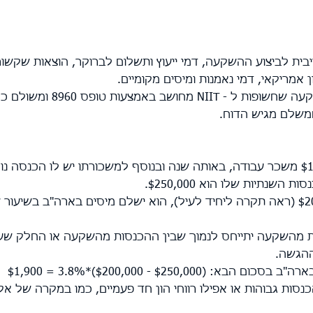
ריבית לביצוע ההשקעה, דמי ייעוץ ותשלום לברוקר, הוצאות שקשור
מריקאי, דמי נאמנות ומיסים מקומיים.
המיסוי האמריקאי על ההכנסות מהשקעה שחשופות ל - NIIT מחושב באמצ
משלם מגיש הדוח.
ליחיד יש הכנסות שנתיות של $150,000 משכר עבודה, באותה שנה ובנוסף למשכורתו יש לו הכנסה
מאחר והוא עובר את הרף של $200,000 (ראה תקרה ליחיד לעיל), הוא ישלם מיסים בארה"ב בשיעו
ת מהשקעה יתייחס לנמוך שבין ההכנסות מהשקעה או החלק שע
הגשה.
$250, - $200,000)*3.8% = $1,900
נסות גבוהות או אפילו רווחי הון חד פעמיים, כמו במקרה של אקז