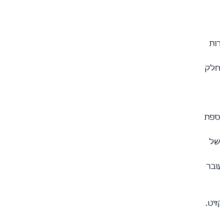
ות
עות טופס 8960 ומשולם כחלק
 נוספת
ר של
ובר
יט.