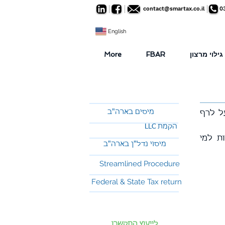
contact@smartax.co.il
0
English
גילוי מרצון
FBAR
More
מיסים בארה"ב
 מעל לרף
LLC הקמת
יביות למי
מיסוי נדל"ן בארה"ב
Streamlined Procedure
Federal & State Tax return
לייעוץ התקשרו