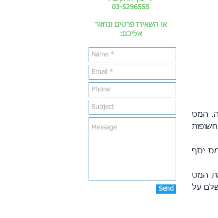
03-5296555
או השאירו פרטים ונחזור
אליכם:
ה. המס
 חשופות
מס יסף
ת המס
NIIT נשאר בעינו ויש לשלם על
Send