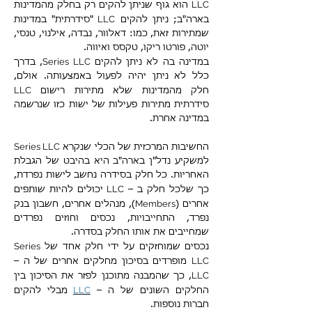
LLC
הוא גוף שניתן להקים רק בחלק מהמדינות
LLC
בארה"ב; ניתן להקים
"סידרתית" במדינות
שמתירות זאת, כמו: דאלוור, נבדה, אילנוי, טנסי,
יוטה, פורטו ריקו, טקסס ואיווה.
Series LLC
במדינה בה לא ניתן להקים
, בדרך
כלל לא ניתן יהיה לפעול באמצעותה. אולם,
LLC
חלק מהמדינות שלא מתירות רישום
סידרתית מתירות פעילות של ישות כזו שנרשמה
במדינה אחרת.
Series LLC
החשיבות המרכזית של הכלי שנקרא
למשקיע נדל"ן בארה"ב היא בהיבט של הגבלת
האחריות. כל חלק בסידרה נחשב לישות נפרדת,
LLC
כך שלכל חלק ב –
יכולים להיות שותפים
Members
אחרים (
), מנהלים אחרים, חשבון בנק
נפרד, התחייבויות, נכסים וחוזים נפרדים
שמחייבים את אותו החלק בסדרה.
Series
נכסים שמוחזקים על ידי חלק אחד של
LLC
מופרדים בסיכון מחלקים אחרים של ה –
LLC
, כך שהמבנה מתוכנן לפזר את הסיכון בין
LLC
החלקים השונים של ה –
מבלי להקים
חברות נוספות.