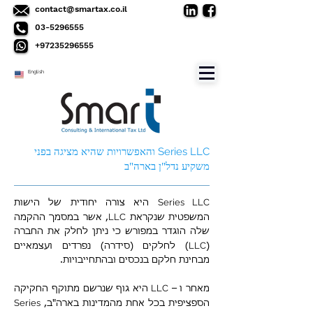
contact@smartax.co.il
03-5296555
+97235296555
English
Series LLC
והאפשרויות שהיא מציגה בפני
משקיע נדל"ן בארה"ב
Series LLC
היא צורה יחודית של הישות
LLC
המשפטית שנקראת
, אשר במסמך ההקמה
שלה הוגדר במפורש כי ניתן לחלק את החברה
LLC
(
) לחלקים (סידרה) נפרדים ועצמאיים
מבחינת חלקם בנכסים ובהתחייבויות.
LLC
מאחר ו –
היא גוף שנרשם מתוקף החקיקה
Series
הספציפית בכל אחת מהמדינות בארה"ב,