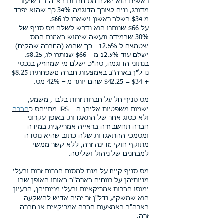
ראשית הוא ישלם מס חברות בארה"ב בשיעור
מדורג, נניח לצורך הדוגמה 34% כך שהוא יפרד
מ $34 בשלב ראשון וישארו לו $66.
על $66 שנותרו הוא נדרש לשלם מס סניף של
30% שבמידה ונעשה שימוש באמנת המס
יצטמצם ל 12.5% - כך שהוא (החברה שהקים)
ישלם עוד 12.5% מ – $66 שנותרו לו, $8.25.
בנתוני הדוגמה, סה"כ ישלם מי שמחזיק בנכסי
נדל"ן בארה"ב באמצעות חברה משפחתית $8.25
+ $34 = $42.25 שהם יותר מ – 42% מס.
מס סניף חל על חברות זרות בלבד, משמע,
IRS
ישויות משפטיות אליהן ה –
מתייחס כ
חברה
ולא כסוג אחר של התאגדות. באופן עקרוני
חברה תחשב זרה בראייה אמריקנית במידה
ומסמכי ההתאגדות שלה כתוב שהיא נוסדה
מתוקף חוקי מדינה זרה, ללא קשר ממשי
למבחנים של ניהול ושליטה.
מס סניף קיים על מנת למסות חברות זרות ובעלי
מניותיהן על רווחים בארה"ב באותו האופן שבו
ימוסו חברות אמריקאיות ובעלי מניותיהן, הרעיון
הוא שמשקיע נדל"ן זר יהיה אדיש להשקעה
בארה"ב באמצעות חברה אמריקאית או חברה
זרה.