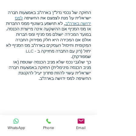
החזקה של נכסי נדל"ן בארה"ב באמצעות חברה
ישראלית על מנת לצמצם את החשיפה
למס
ירושה בארה"ב
, לא תושפע בשוטף ממס החברות
או מס הסניף אם ההשקעה אינה מייצרת הכנסה.
במועד המכירה ישולם מס סניף ומס חברות
אולם אם המכירה היא חלק מפירוק החברה
המקומית וחיסול העסקים בארה"ב מס הסניף לא
LLC
יחול (רק עם החברה מחזיקה ב -
שמפורקת).
כך שלגבי נכס שלא מניב הכנסה שוטפת (או
מניב הכנסה מינימלית) החזקה באמצעות חברה
ישראלית עשוי להוות פתרון יעיל להקטנת
החשיפה למס ירושה בארה"ב.
WhatsApp
Phone
Email