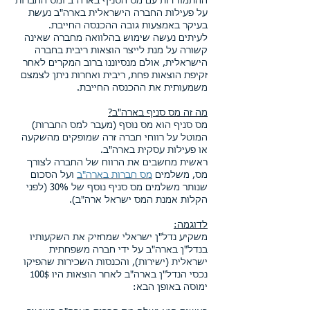
ההתמודדות עם מס הסניף בארה"ב ומס החברות
על פעילות החברה הישראלית בארה"ב נעשת
בעיקר באמצעות גובה ההכנסה החייבת.
לעיתים נעשה שימוש בהלוואה מחברה שאינה
קשורה על מנת לייצר הוצאות ריבית בחברה
הישראלית, אולם מנסיוננו ברוב המקרים לאחר
זקיפת הוצאות פחת, ריבית ואחרות ניתן לצמצם
משמעותית את ההכנסה החייבת.
מה זה מס סניף בארה"ב?
מס סניף הוא מס נוסף (מעבר למס החברות)
המוטל על רווחי חברה זרה שמופקים מהשקעה
או פעילות עסקית בארה"ב.
ראשית מחשבים את הרווח של החברה לצורך
מס, משלמים
מס חברות בארה"ב
ועל הסכום
שנותר משלמים מס סניף נוסף של 30% (לפני
הקלות אמנת המס ישראל ארה"ב).
לדוגמה:
משקיע נדל"ן ישראלי שמחזיק את השקעותיו
בנדל"ן בארה"ב על ידי חברה משפחתית
ישראלית (ישירות), והכנסות השכירות שהפיקו
נכסי הנדל"ן בארה"ב לאחר הוצאות היו 100$
ימוסה באופן הבא: