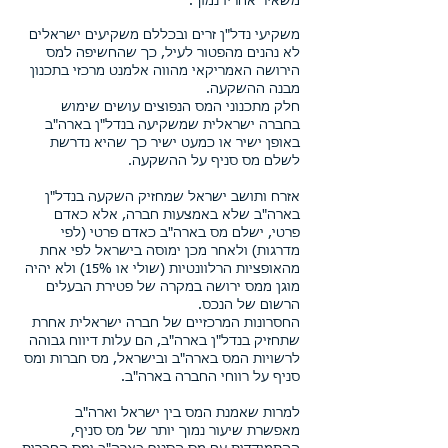
משאיר אחריו נמוך.
משקיעי נדל"ן זרים ובכללם משקיעים ישראלים
לא נהנים מהפטור לעיל, כך שהחשיפה למס
הירושה האמריקאי מהווה אלמנט מרכזי בתכנון
מבנה ההשקעה.
חלק מתכנוני המס הנפוצים עושים שימוש
בחברה ישראלית שמשקיעה בנדל"ן בארה"ב
באופן ישיר או כמעט ישיר כך שהיא נדרשת
לשלם מס סניף על ההשקעה.
אזרח ותושב ישראל שמחזיק השקעה בנדל"ן
בארה"ב שלא באמצעות חברה, אלא כאדם
פרטי, ישלם מס בארה"ב כאדם פרטי (לפי
מדרגות) ולאחר מכן ימוסה בישראל לפי אחת
מהאופציות הרלוונטיות (שולי או 15%) ולא יהיה
מוגן ממס ירושה במקרה של פטירת הבעלים
הרשום של הנכס.
החסרונות המרכזיים של חברה ישראלית אחרת
שתחזיק בנדל"ן בארה"ב, הם עלות דיווח גבוהה
לרשויות המס בארה"ב ובישראל, מס חברות ומס
סניף על רווחי החברה בארה"ב.
למרות שאמנת המס בין ישראל וארה"ב
מאפשרת שיעור נמוך יותר של מס סניף,