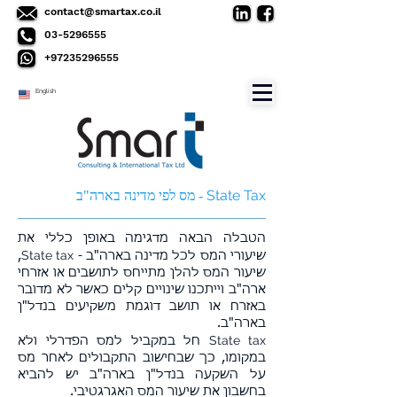
contact@smartax.co.il
03-5296555
+97235296555
English
State Tax
- מס לפי מדינה בארה"ב
הטבלה הבאה מדגימה באופן כללי את
State tax
שיעורי המס לכל מדינה בארה"ב -
,
שיעור המס להלן מתייחס לתושבים או אזרחי
ארה"ב וייתכנו שינויים קלים כאשר לא מדובר
באזרח או תושב דוגמת משקיעים בנדל"ן
בארה"ב.
State tax
חל במקביל למס הפדרלי ולא
במקומו, כך שבחישוב התקבולים לאחר מס
על השקעה בנדל"ן בארה"ב יש להביא
בחשבון את שיעור המס האגרגטיבי.