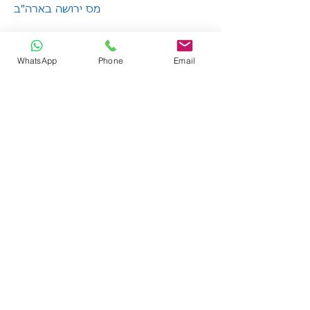
מס ירושה בארה"ב
WhatsApp
Phone
Email
לייעוץ התקשרו
03-5296555
או השאירו פרטים ונחזור אליכם: