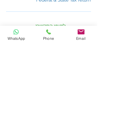
Federal & State Tax return
לייעוץ התקשרו
03-5296555
WhatsApp
Phone
Email
או השאירו פרטים ונחזור אליכם: