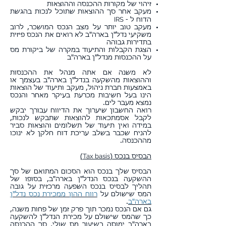
זיהוי של מקורות ההכנסה וההוצאות
מעקב אחר סך ההוצאות שתוכל לנכות בהגשת
IRS
הדוח ל -
מעקב טוב יותר על מצב הנכס המושכר, לרוב
משקיעי נדל"ן בארה"ב לא רואים את הנכס פיזית
בתדירות גבוהה
הצגת הקבלות והתיעוד במקרה של ביקורת מס
על ההכנסות מנדל"ן בארה"ב
לא משנה אם אתה מנהל את ההכנסות
וההוצאות מהשקעה בנדל"ן בארה"ב בעצמך או
באמצעות חברת ניהול, מעקב ותיעוד של הוצאות
הינו בעל חשיבות מכרעת בעיקר מאחר והנכס
נמצא מעבר לים.
רואה החשבון שיערוך את הדיווח עבורך יבקש
לקבל אסמתכאות להוצאות שתבקש לנכות,
במידה ואין תיעוד של תשלומים והוצאות סביר
להניח שכבר בשלב עריכת דוח חלקן לא ינוכו
מההכנסה.
Tax basis
הבסיס בנכס (
)
הבסיס שלך בנכס הוא הסכום המתואם של סך
ההשקעה בנכס הנדל"ן בארה"ב, בסופו של
תהליך לבסיס בנכס השפעה מרכזית על גובה
המס שישולם על
רווח ההון ממכירת נכס נדל"ן
בארה"ב
.
גם אם הנכס נמכר תוך פרק זמן של פחות משנה,
כך שהמס שישולם על מכירת הנדל"ן להשקעה
בארה"ב ימוסה בשיעור מס שולי, סך ההכנסה