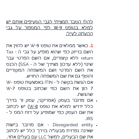
להלן הסבר תמציתי לגבי הסעיפים אותם יש
למלא בטופס W-9 לפי המספור על גבי
ההעתק לעיל:
W
1.
כאשר ממלאים את טופס
-9 יש להזין את
Tax
השם בדיוק כפי שהוא מופיע על גבי ה -
return
ללא קיצורים, אם השם הפרטי עבר
SSAׂ
שינוי (ללא עדכון מצידך של ה -
) הכנס
את השם הפרטי ושם המשפחה המקוריים
והוסף גם את שם המשפחה החדש.
W
ITIN
אם הגשת בקשה ל -
באמצעות טופס
-
W
7 הזן את השם כפי שכתוב בטופס
-7
שהגשת.
אם מדובר בעסק (אמריקני, עסק זר בדרך
W
כלל ידרש למלא את טופס
-8
) יש לכתוב
את שם העסק כפי שמופיע על דוח המס ל -
IRS
.
Disregarded entity
- אם מדובר בישות
שאינה נפרדת מבעליה בדרך כלל יש לכתוב
LLC
את שם הבעלים, למשל
עם בעלים אחד.