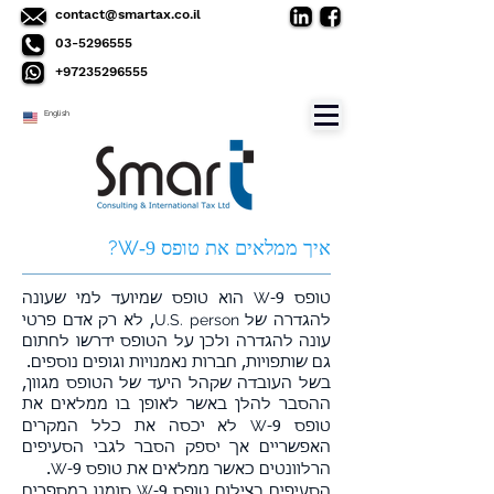
contact@smartax.co.il
03-5296555
+97235296555
English
?
W
איך ממלאים את טופס
-9
W
טופס
-9 הוא טופס שמיועד למי שעונה
U.S. person
להגדרה של
, לא רק אדם פרטי
עונה להגדרה ולכן על הטופס ידרשו לחתום
גם שותפויות, חברות נאמנויות וגופים נוספים.
בשל העובדה שקהל היעד של הטופס מגוון,
ההסבר להלן באשר לאופן בו ממלאים את
W
טופס
-9 לא יכסה את כלל המקרים
האפשריים אך יספק הסבר לגבי הסעיפים
W
הרלוונטים כאשר ממלאים את טופס
-9.
W
הסעיפים בצילום טופס
-9 סומנו במספרים