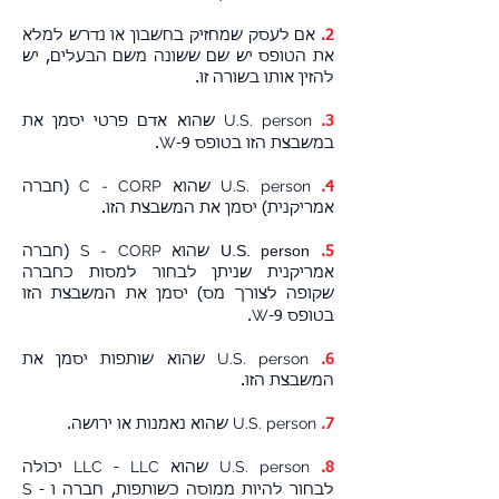
2.
אם לעסק שמחזיק בחשבון או נדרש למלא
את הטופס יש שם ששונה משם הבעלים, יש
להזין אותו בשורה זו.
U.S. person
3.
שהוא אדם פרטי יסמן את
W
במשבצת הזו בטופס
-9.
C - CORP
U.S. person
4.
שהוא
(חברה
אמריקנית) יסמן את המשבצת הזו.
S - CORP
U.S. person
5.
שהוא
(חברה
אמריקנית שניתן לבחור למסות כחברה
שקופה לצורך מס) יסמן את המשבצת הזו
W
בטופס
-9.
U.S. person
6.
שהוא שותפות יסמן את
המשבצת הזו.
U.S. person
7.
שהוא נאמנות או ירושה.
LLC
LLC
U.S. person
8.
שהוא
-
יכולה
S
לבחור להיות ממוסה כשותפות, חברה ו -