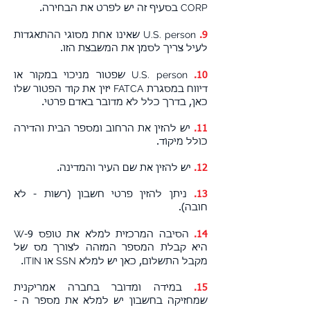
CORP
בסעיף זה יש לפרט את הבחירה.
U.S. person
9.
שאינו אחת מסוגי ההתאגדות
לעיל צריך לסמן את המשבצת הזו.
U.S. person
10.
שפטור מניכוי במקור או
FATCA
דיווח במסגרת
יזין את קוד הפטור שלו
כאן, בדרך כלל לא מדובר באדם פרטי.
11.
יש להזין את הרחוב ומספר הבית והדירה
כולל מיקוד.
12.
יש להזין את שם העיר והמדינה.
13.
ניתן להזין פרטי חשבון (רשות - לא
חובה).
W
14.
הסיבה המרכזית למלא את טופס
-9
היא קבלת המספר המזהה לצורך מס של
ITIN
SSN
מקבל התשלום, כאן יש למלא
או
.
15.
במידה ומדובר בחברה אמריקנית
שמחזיקה בחשבון יש למלא את מספר ה -