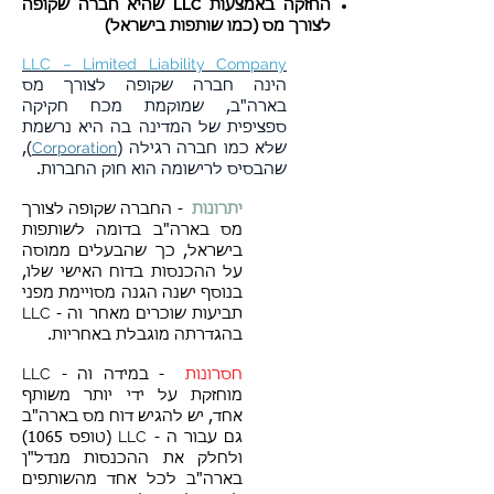
LLC
החזקה באמצעות
שהיא חברה שקופה
לצורך מס (כמו שותפות בישראל)
LLC – Limited Liability Company
הינה חברה שקופה לצורך מס
בארה"ב, שמוקמת מכח חקיקה
ספציפית של המדינה בה היא נרשמת
Corporation
שלא כמו חברה רגילה (
),
שהבסיס לרישומה הוא חוק החברות.
יתרונות
- החברה שקופה לצורך
מס בארה"ב בדומה לשותפות
בישראל, כך שהבעלים ממוסה
על ההכנסות בדוח האישי שלו,
בנוסף ישנה הגנה מסויימת מפני
LLC
תביעות שוכרים מאחר וה -
בהגדרתה מוגבלת באחריות.
LLC
חסרונות
- במידה וה -
מוחזקת על ידי יותר משותף
אחד, יש להגיש דוח מס בארה"ב
LLC
גם עבור ה -
(טופס 1065)
ולחלק את ההכנסות מנדל"ן
בארה"ב לכל אחד מהשותפים