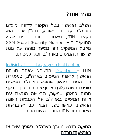
ITIN
מה זה
?
השלב הראשון בכל הקשור לדיווח מיסים
בארה"ב על ידי משקיעי נדל"ן זרים הוא
ITIN
בקשת
, מאחר ומדובר בזרים שלא
SSN Social Security Number
מחזיקים ב –
מקבל המשקיע הזר מספר מזהה על מנת
שרשויות המיסים בארה"ב יוכלו למסותו.
Individual Taxpayer Identification
Number
– ITIN
, מתקבל לאחר הדיווח
הראשון לרשות המיסים בארה"ב, במסגרת
דוח המס הראשון שמוגש בארה"ב מגישים
W7
טופס בקשה (
) בצירוף צילום דרכון בתוקף
חתום כנאמן למקור, הבקשה מוגשת עם
דיווח המיסים בארה"ב על הכנסות השנה
הראשונה כאשר בשנה הבאה כבר יש ברשות
ITIN
האזרח הזר
לצורך הגשת הדוח.
החזקה בנכס נדל"ן בארה"ב באופן ישיר או
באמצעות חברה