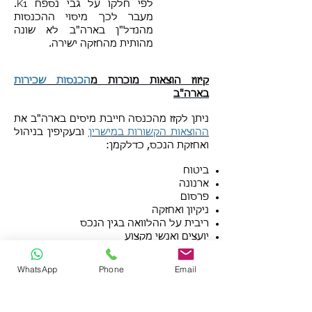
K1
לפי חלקו על גבי נספח
.
מעבר לכך מיסוי ההכנסות
מהנדל"ן בארה"ב לא שונה
מהותית מהחזקה ישירה.
קיזוז הוצאות מוכרות מ
הכנסות שכירות
בארה"ב
ניתן לקזז מהכנסה חייבת מיסים בארה"ב את
ההוצאות הקשורות במישרין
ובעקיפין בניהול
ואחזקת הנכס, כדלקמן:
ביטוח
ארנונה
פרסום
ניקיון ואחזקה
ריבית על ההלוואה בגין הנכס
יועצים ואנשי מקצוע
תשלום לחברת הניהול של הנכס
פחת
WhatsApp
Phone
Email
הוצאות הקשורות להגעה לנכס מהארץ, כמו
טיסה מלון ונסיעות.