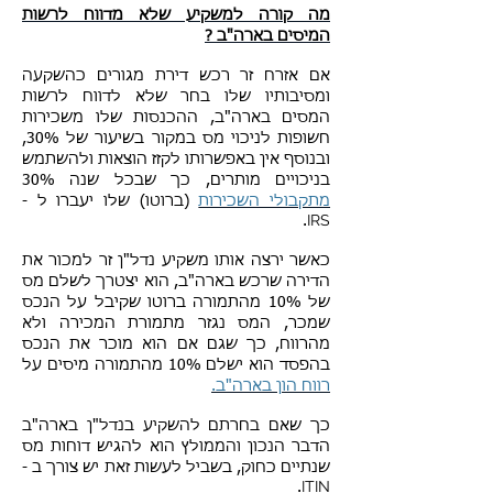
מה קורה למשקיע שלא מדווח לרשות
המיסים בארה"ב ?
אם אזרח זר רכש דירת מגורים כהשקעה
ומסיבותיו שלו בחר שלא לדווח לרשות
המסים בארה"ב, ההכנסות שלו משכירות
חשופות לניכוי מס במקור בשיעור של 30%,
ובנוסף אין באפשרותו לקזז הוצאות ולהשתמש
בניכויים מותרים, כך שבכל שנה 30%
מתקבולי השכירות
(ברוטו) שלו יעברו ל -
IRS
.
כאשר ירצה אותו משקיע נדל"ן זר למכור את
הדירה שרכש בארה"ב, הוא יצטרך לשלם מס
של 10% מהתמורה ברוטו שקיבל על הנכס
שמכר, המס נגזר מתמורת המכירה ולא
מהרווח, כך שגם אם הוא מוכר את הנכס
בהפסד הוא ישלם 10% מהתמורה מיסים על
רווח הון בארה"ב.
כך שאם בחרתם להשקיע בנדל"ן בארה"ב
הדבר הנכון והממולץ הוא להגיש דוחות מס
שנתיים כחוק, בשביל לעשות זאת יש צורך ב -
ITIN
.