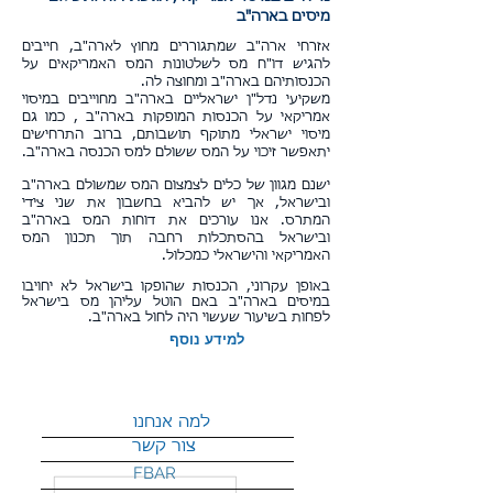
מיסים בארה"ב
אזרחי ארה"ב שמתגוררים מחוץ לארה"ב, חייבים
להגיש דו"ח מס לשלטונות המס האמריקאים על
הכנסותיהם בארה"ב ומחוצה לה.
משקיעי נדל"ן ישראליים בארה"ב מחוייבים במיסוי
אמריקאי על הכנסות המופקות בארה"ב , כמו גם
מיסוי ישראלי מתוקף תושבותם, ברוב התרחישים
יתאפשר זיכוי על המס ששולם למס הכנסה בארה"ב.
ישנם מגוון של כלים לצמצום המס שמשולם בארה"ב
ובישראל, אך יש להביא בחשבון את שני צידי
המתרס. אנו עורכים את דוחות המס בארה"ב
ובישראל בהסתכלות רחבה תוך תכנון המס
האמריקאי והישראלי כמכלול.
באופן עקרוני, הכנסות שהופקו בישראל לא יחויבו
במיסים בארה"ב באם הוטל עליהן מס בישראל
לפחות בשיעור שעשוי היה לחול בארה"ב.
למידע נוסף
למה אנחנו
צור קשר
FBAR