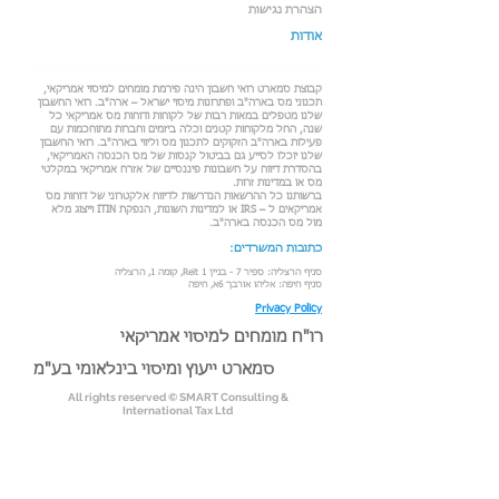
הצהרת נגישות
אודות
קבוצת סמארט רואי חשבון הינה פירמת מומחים למיסוי אמריקאי,
תכנוני מס בארה"ב ופתרונות מיסוי ישראל – ארה"ב. רואי החשבון
שלנו מטפלים במאות רבות של לקוחות ודוחות מס אמריקאי כל
שנה, החל מלקוחות קטנים וכלה ביזמים וחברות מתוחכמות עם
פעילות בארה"ב הזקוקים לתכנון מס וליווי בארה"ב. רואי החשבון
שלנו יוכלו לסייע גם בביטול קנסות של מס הכנסה האמריקאי,
בהסדרת דיווח על חשבונות פיננסיים של אזרח אמריקאי במקלטי
מס או במדינות זרות.
ברשותנו כל ההרשאות הנדרשות לדיווח אלקטרוני של דוחות מס
אמריקאים ל – IRS או למדינות השונות, הנפקת ITIN וייצוג מלא
מול מס הכנסה בארה"ב.
כתובות המשרדים:
סניף הרצליה: ספיר 7 - בניין Reit 1, קומה 1, הרצליה
סניף חיפה: אליהו אורבך 6א, חיפה
Privacy Policy
רו"ח מומחים למיסוי אמריקאי
סמארט ייעוץ ומיסוי בינלאומי בע"מ
All rights reserved © SMART Consulting &
International Tax Ltd