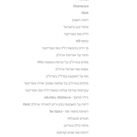
Obamacare
FBAR
רואה חשבון
מיסוי LLC בישראל
דו"ח מס אמריקאי
טופס W9
מי חייב בהגשת דו"ח מס אמריקאי
ויתור על אזרחות ארה"ב
מסים בארה"ב על קרנות נאמנות PFIC
אמנת מס ישראל ארה"ב
מס על השקעה בנדל"ן בארה"ב
מיסים בארה"ב על מתנות שנותן אזרח אמריקאי
עקרונות שירות ועלות הגשת דו"ח מס אמריקאי
גילוי מרצון - voluntary disclosure
דיווח על חשבונות בנק זרים לאזרחי ארה"ב FBAR
רשימת נושאי מס - Tax topics
תנאים ומגבלות
מיסוי נדלן בארהב
דוחות מס שנים קודמות