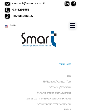
contact@smartax.co.il
03-5296555
+97235296555
English
ניווט מהיר
IRS
פס"ד בנוגע לקנסות FBAR
מיסוי נדל"ן בארה"ב
מיסים בארה"ב ומיסים בישראל
מיסוי אזרחים אמריקאים - דוח מס ארהב
החזר עבור ילדים אזרחי ארה"ב
FATCA