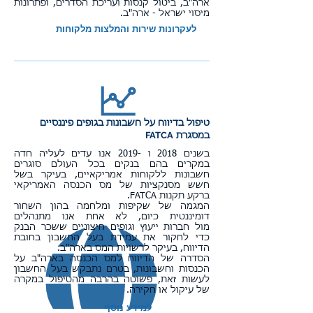
ארה"ב, ביטול קנסות ועריכת הסדרים, ופתרונות
מיסוי ישראל - ארה"ב.
לעקרונות שירות והמלצות מלקוחות
טיפול בדיווח על חשבונות בגופים פיננסיים
FATCA
במסגרת
בשנים 2018 ו -2019 אנו עדים לעליה חדה
במקרים בהם בנקים בכל העולם סוגרים
חשבונות ללקוחות אמריקאיים, בעיקר בשל
חשש מסנקציות של מס הכנסה האמריקאי
ברקע תקנות FATCA.
המגמה של שקיפות ומלחמה בהון השחור
דומיננטית כיום, לא אחת אנו מתנהלים
מול חברות ייעוץ וגופים חיצוניים ששכר הבנק
כדי לחקור את עמידת בעל החשבון בחובת
הדיווח, בעיקר לרשויות המס בארה"ב.
הסדרה של הדיווח למס הכנסה בארה"ב על
הכנסות וחשבונות, בטרם נתבקש בעל החשבון
לעשות זאת, פשוטה בהרבה מהטיפול במקרה
של עיקול או חקירה.
למידע נוסף