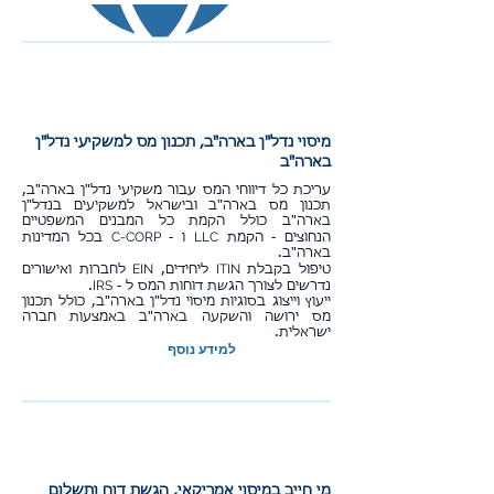
מיסוי נדל"ן בארה"ב, תכנון מס למשקיעי נדל"ן
בארה"ב
עריכת כל דיווחי המס עבור משקיעי נדל"ן בארה"ב,
תכנון מס בארה"ב ובישראל למשקיעים בנדל"ן
בארה"ב כולל הקמת כל המבנים המשפטיים
C-CORP
LLC
הנחוצים - הקמת
ו -
בכל המדינות
בארה"ב.
EIN
ITIN
טיפול בקבלת
ליחידים,
לחברות ואישורים
IRS
נדרשים לצורך הגשת דוחות המס ל -
.
ייעוץ וייצוג בסוגיות מיסוי נדל"ן בארה"ב, כולל תכנון
מס ירושה והשקעה בארה"ב באמצעות חברה
ישראלית.
למידע נוסף
מי חייב במיסוי אמריקאי, הגשת דוח ותשלום