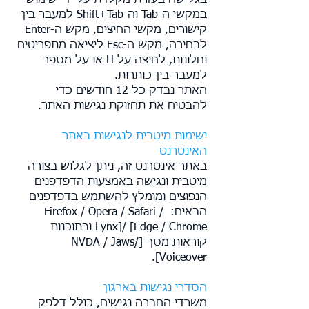
בגלישה בעזרת מקלדת על ידי שימוש
במקשי ה-Tab וה-Shift+Tab למעבר בין
קישורים, מקשי החיצים, מקש ה-Enter
לבחירה, מקש ה-Esc ליציאה מתפריטים
וחלונות, לחיצה על H או על מספר
למעבר בין כותרות.
האתר נבדק כל 12 חודשים כדי
להבטיח את תחזוקת נגישות האתר.
ישימות מיטבית לנגישות באתר
האינטרנט
באתר אינטרנט זה, ניתן לגלוש בצורה
מיטבית ונגישה באמצעות הדפדפנים
הנפוצים ומומלץ להשתמש בדפדפנים
הבאים: Firefox / Opera / Safari /
Lynx]/ [Edge / Chrome ובתוכנות
קוראות מסך [NVDA / Jaws/
Voiceover].
הסדרי נגישות בארגון
משרדי החברה נגישים, כולל דלפק