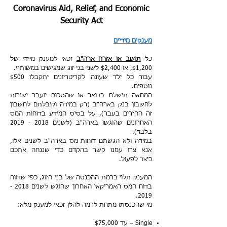
Coronavirus Aid, Relief, and Economic
Security Act
מענקים מידיים
כל
תושב או אזרח ארה"ב
זכאי למענק מיידי של
$1,200, או $2,400 לשני בני זוג שמגישים במשותף.
עבור כל ילד שעונה לקריטריונים יתקבלו $500
נוספים.
המחאה תישלח בדואר או שהסכום יועבר ישירות
לחשבון בנק בארה"ב (רק במידה וקיבלתם לחשבון
זה החזרים בעבר), על בסיס המידע בדוחות המס
האחרונים שהוגשו בארה"ב (לשנים
2018 - 2019
בלבד).
במידה ולא הגשתם דוחות מס בארה"ב לשנים אלו,
אנא צרו עמנו קשר בהקדם כדי שננחה אתכם
כיצד לפעול.
המענק תלוי ברמת ההכנסה של בני הזוג, כפי שדווח
בדוח המס האמריקאי האחרון שהוגש לשנים 2018 -
2019.
מי שהכנסתו מתחת לרמה להלן זכאי למענק מלא:
Single – עד $75,000