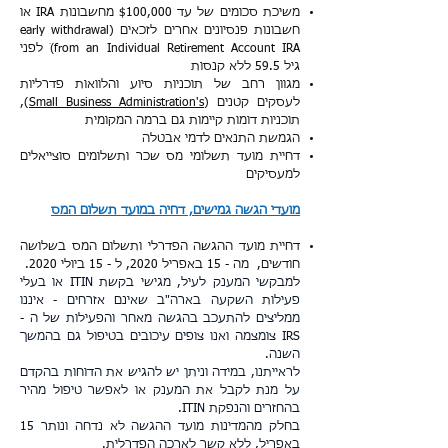
משיכת סכומים של עד $100,000 מחשבונות IRA או
חשבונות פנסיונים אחרים לזכאים (
early withdrawal
from an Individual Retirement Account IRA)ׂ לפני
גיל 59.5 ללא קנסות
מגוון רחב של תוכניות סיוע והלוואות פדרליות
לעסקים קטנים (
Small Business Administration's
),
תוכניות דומות קיימות גם ברמה המקומית
הגמשת התנאים לדמי אבטלה
דחיית מועד תשלומי מס שכר ותשלומים סוצייאלים
למעסיקים
מועדי הגשה גמישים, דחיה במועד תשלום המס
דחיית מועד ההגשה הפדרלי ותשלום המס בשלושה
חודשים, מה - 15 באפריל 2020, ל - 15 ביולי 2020.
למבקשי המענק לעיל, מגישי בקשת ITIN או בעלי
פעילות השקעה בארה"ב שאינם אזרחים - איננו
ממליצים להתעכב בהגשה מאחר והפעילות של ה -
IRS צומצמה ואנו צופים עיכובים בטיפול גם בהמשך
השנה.
לראייתנו, במידה וניתן יש להגיש את הדוחות בהקדם
על מנת לקבל את המענק או לאפשר טיפול מהיר
בהחזרים והנפקת ITIN.
בחלק מהמדינות מועד ההגשה לא נדחה ונותר 15
באפריל, ללא קשר לארכה הפדרלית.