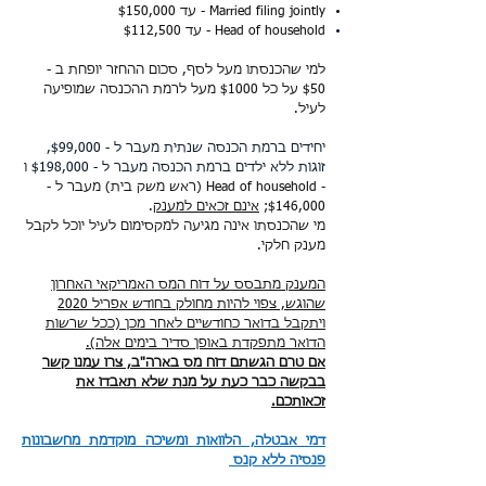
Married filing jointly - עד $150,000
Head of household - עד
$112,500
למי שהכנסתו מעל לסף, סכום ההחזר יופחת ב -
$50 על כל $1000 מעל לרמת ההכנסה שמופיעה
לעיל.
יחידים ברמת הכנסה שנתית מעבר ל - ​$99,000,
זוגות ללא ילדים ברמת הכנסה מעבר ל - $198,000 ו
-
Head of household (ראש משק בית) מעבר ל -
$146,000;
אינם זכאים למענק
.
מי שהכנסתו אינה מגיעה למקסימום לעיל יוכל לקבל
מענק חלקי.
המענק מתבסס על דוח המס האמריקאי האחרון
שהוגש, צפוי להיות מחולק בחודש אפריל 2020
ויתקבל בדואר כחודשיים לאחר מכן (ככל שרשות
הדואר מתפקדת באופן סדיר בימים אלה).
אם טרם הגשתם דוח מס בארה"ב, צרו עמנו קשר
בבקשה כבר כעת על מנת שלא תאבדו את
זכאותכם.
דמי אבטלה, הלוואות ומשיכה מוקדמת מחשבונות
פנסיה ללא קנס