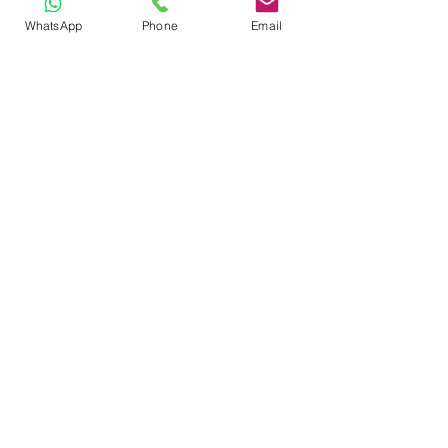
החזרים
WhatsApp
Phone
Email
ויתור על אזרחות אמריקנית
W-9 איך ממלאים
לייעוץ התקשרו
03-5296555
או השאירו פרטים ונחזור אליכם: