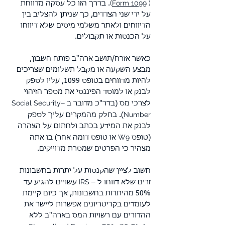
(
י
Form 1099
)
ׁ. בדרך הזו כל עסקה מדווחת
על ידי שני הצדדים, כך שניתן להצליב בין
הדיווחים ולאתר משלמי מיסים שלא דיווחו
על הכנסות או תקבולים.
כאשר אזרח/תושב ארה"ב פותח חשבון,
מבצע השקעה או מקבל תשלומים שצריכים
להיות מדווחים בטופס 1099, עליו לספק
לבנק או למוסד הפיננסי את מספר הזיהוי
Social Security
לצרכי מס (בדר"כ מדובר ב –
Number
). בחלק מהמקרים עליך לספק
לבנק את המידע בכתב ולחתום על הצהרה
W9
(טופס
או טופס דומה אחר) בו אתה
מצהיר כי הפרטים שמסרת מדוייקים.
חשוב לציין שהקנסות על יתרות בחשבונות
IRS
זרים שלא דווחו ל –
עשויים להגיע עד
50% מהיתרות בחשבונות
, אך כיום קיימת
לעומדים בקריטריונים אפשרות ליישר את
ההדורים עם רשויות המס בארה"ב ללא