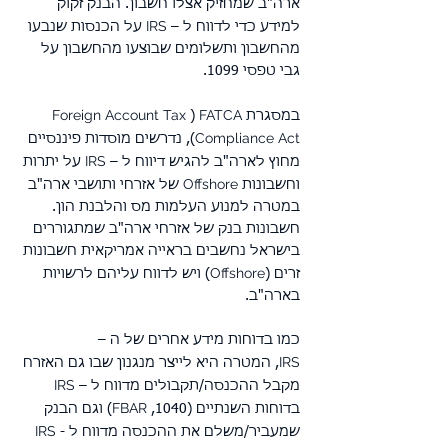
ארה"ב שמחזיק אצלו חשבון. הבנק זקוק
IRS
למידע כדי לדווח
ל –
על הכנסות שנבעו
מהחשבון ותשלומים שבוצעו מהחשבון על
גבי טפסי 1099.
Foreign Account Tax
FATCA
במסגרת
(
י
Compliance Act
), נדרשים מוסדות פיננסיים
IRS
מחוץ לארה"ב להגיש דיווח ל –
על יתרות
Offshore
וחשבונות
של אזרחי ותושבי ארה"ב
במטרה למנוע העלמות מס והלבנת הון.
חשבונות בנק של אזרחי ארה"ב שמתגוררים
בישראל נחשבים בראייה אמריקאית חשבונות
Offshore
זרים (
) ויש לדווח עליהם לרשויות
בארה"ב.
כמו בדוחות מידע אחרים של ה –
IRS
,
המטרה היא לייצר מנגנון שבו גם האזרח
IRS
מקבל ההכנסה/תקבולים מדווח ל –
FBAR
בדוחות השנתיים (1040,
) וגם הבנק
IRS
שמעביר/משלם את ההכנסה מדווח ל -