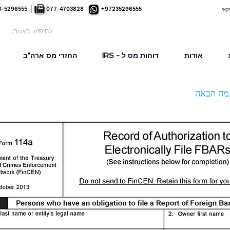
3-5296555
077-4703828
+97235296555
קאי
לחיפוש באתר:
אודות
דוחות מס ל - IRS
החזרי מס ארה"ב