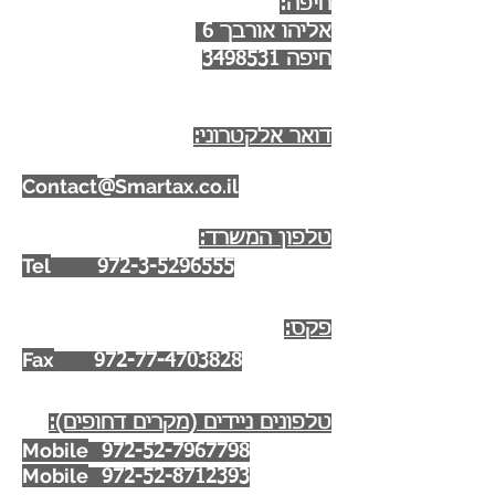
חיפה:
אליהו אורבך 6
חיפה
3498531
דואר אלקטרוני:
Contact
Smartax.co.il
@
טלפון המשרד:
Tel
972-3-5296555
פקס:
Fax
972-77-4703828
טלפונים ניידים (מקרים דחופים):
Mobile
972-52-7967798
Mobile
972-52-8712393