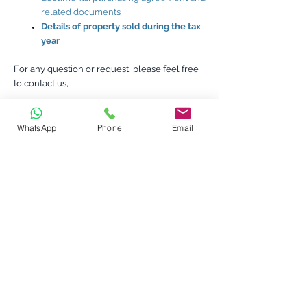
related documents
Details of property sold during the tax
year
For any question or request, please feel free
to contact us,
Tel
Fax
:
972-3-5296555
::
:
972-77-4703828
::
Email:
Contact@smartax.co.il
WhatsApp
Phone
Email
לייעוץ התקשרו
03-5296555
או השאירו פרטים ונחזור אליכם: