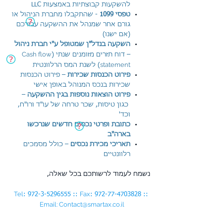
להשקעות קבוצתיות באמצעות LLC
טפסי 1099
- שהתקבלו מחברת הניהול או
גורם אחר שמנהל את ההשקעה עבורכם
(אם ישנו)
השקעה בנדל"ן שמטופל ע"י חברת ניהול
Cash flow
– דוח תזרים מזומנים שנתי (
statement
) לשנת המס הרלוונטית
פירוט הכנסות שכירות
– פירוט הכנסות
שכירות בנכס המנוהל באופן אישי
–
פירוט הוצאות נוספות בגין ההשקעה
כגון טיסות, שכר טרחה של עו"ד ורו"ח,
וכד'
כתובת ופרטי נכסים חדשים שנרכשו
בארה"ב
תאריכי מכירת נכסים
– כולל מסמכים
רלוונטיים
נשמח לעמוד לרשותכם בכל שאלה,
Tel
Fax
:
972-3-5296555
::
:
972-77-4703828
::
Email:
Contact@smartax.co.il